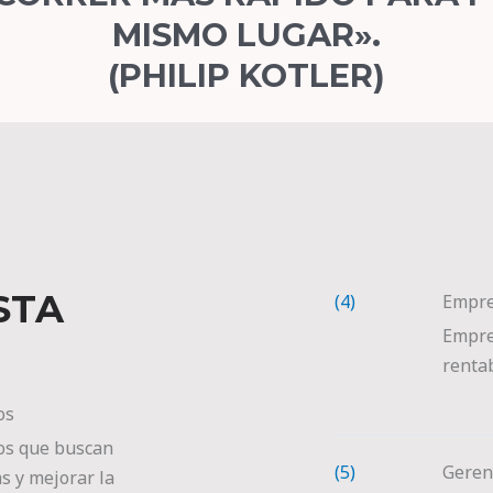
MISMO LUGAR».
(PHILIP KOTLER)
STA
(4)
Empre
Empre
rentab
os
os que buscan
(5)
Geren
s y mejorar la