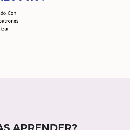
ndo. Con
 patrones
izar
AS APRENDER?