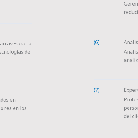
Geren
reduci
(6)
Analis
an asesorar a
Anali
ecnologías de
anali
(7)
Exper
Profe
ados en
perso
iones en los
del cl