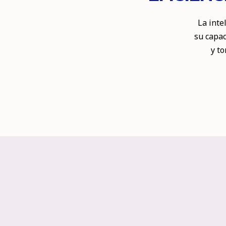
La inte
su capac
y t