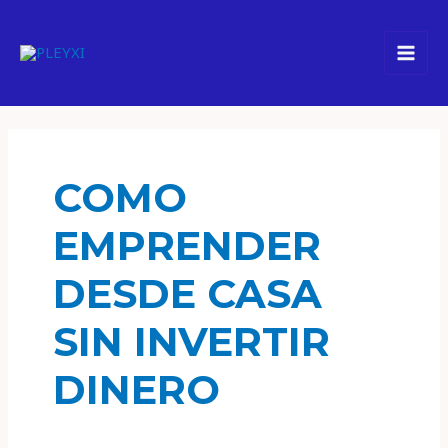
Ir
Youtube
Tiktok
Instagram
Spotify
Facebook
Pinterest
al
contenido
COMO
EMPRENDER
DESDE CASA
SIN INVERTIR
DINERO