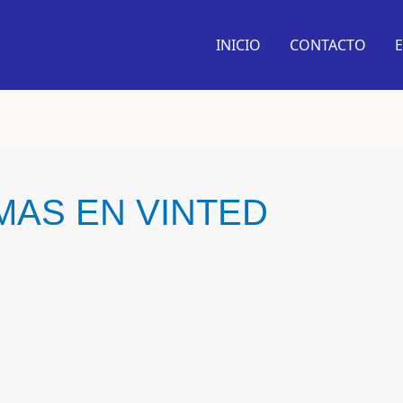
Youtube
Tiktok
Instagram
Spotify
Facebook
Pinterest
INICIO
CONTACTO
AS EN VINTED