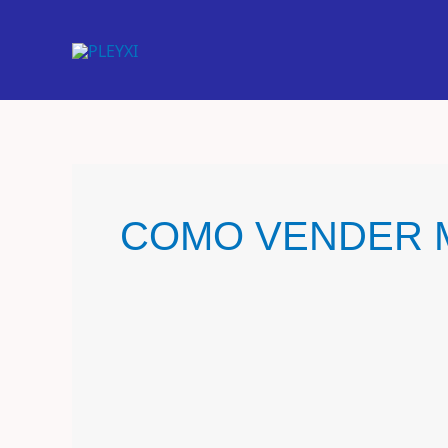
Ir
al
contenido
COMO VENDER M
7
estrategias