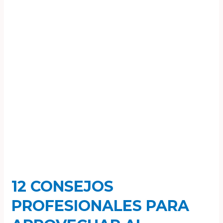
para
aprovechar
al
máximo
Chat
GPT
12 CONSEJOS
PROFESIONALES PARA