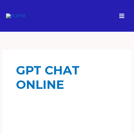
Ir
al
contenido
GPT CHAT
ONLINE
12
consejos
profesionales