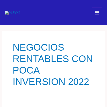
Ir
Youtube
Tiktok
Instagram
Spotify
Facebook
Pinterest
al
contenido
NEGOCIOS
RENTABLES CON
POCA
INVERSION 2022