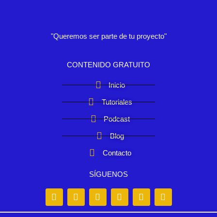
"Queremos ser parte de tu proyecto"
CONTENIDO GRATUITO
Inicio
Tutoriales
Podcast
Blog
Contacto
SÍGUENOS
Y
T
I
S
F
P
o
i
n
p
a
i
u
k
s
o
c
n