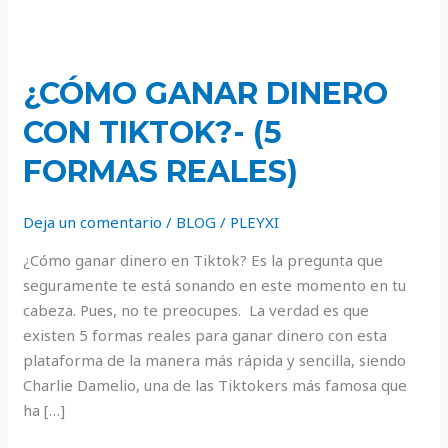
¿Cómo
ganar
¿CÓMO GANAR DINERO
dinero
con
CON TIKTOK?- (5
Tiktok?
-
FORMAS REALES)
(5
formas
Deja un comentario
/
BLOG
/
PLEYXI
reales)
¿Cómo ganar dinero en Tiktok? Es la pregunta que
seguramente te está sonando en este momento en tu
cabeza. Pues, no te preocupes. La verdad es que
existen 5 formas reales para ganar dinero con esta
plataforma de la manera más rápida y sencilla, siendo
Charlie Damelio, una de las Tiktokers más famosa que
ha […]