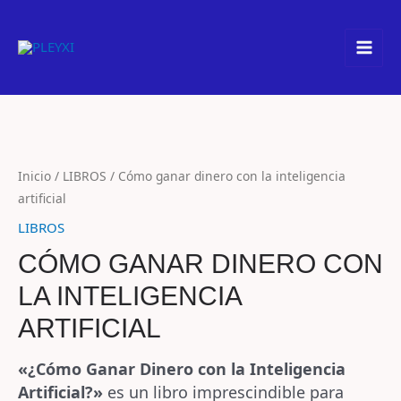
Ir
Youtube
Tiktok
Instagram
Spotify
Facebook
Pinterest
al
contenido
Inicio
/
LIBROS
/ Cómo ganar dinero con la inteligencia
artificial
LIBROS
CÓMO GANAR DINERO CON
LA INTELIGENCIA
ARTIFICIAL
«¿Cómo Ganar Dinero con la Inteligencia
Artificial?»
es un libro imprescindible para