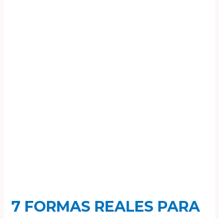
formas
reales
para
ganar
dinero
con
tu
página
web
7 FORMAS REALES PARA