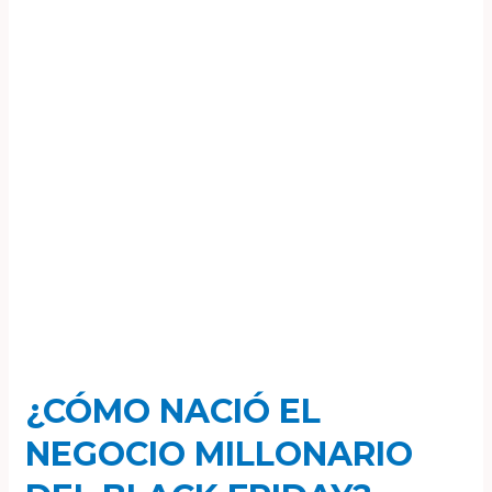
negocio
millonario
del
Black
Friday?
¿CÓMO NACIÓ EL
NEGOCIO MILLONARIO