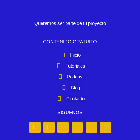
"Queremos ser parte de tu proyecto"
CONTENIDO GRATUITO
Inicio
Tutoriales
Podcast
Blog
Contacto
SÍGUENOS
Y
T
I
S
F
P
o
i
n
p
a
i
u
k
s
o
c
n