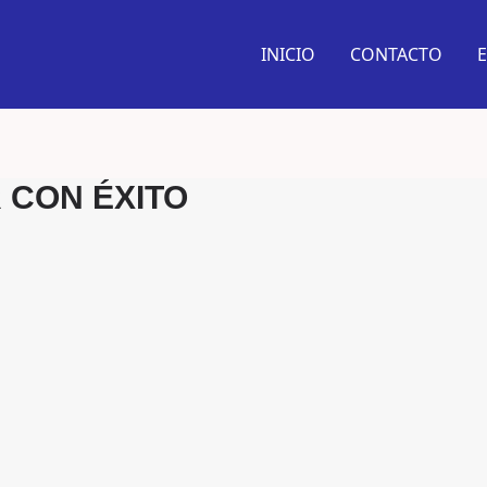
Youtube
Tiktok
Instagram
Spotify
Facebook
Pinterest
INICIO
CONTACTO
 CON ÉXITO