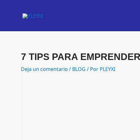
Ir
al
contenido
7 TIPS PARA EMPRENDER
Escribe
Nombre*
Correo
Web
aquí...
electrónico*
Deja un comentario
/
BLOG
/ Por
PLEYXI